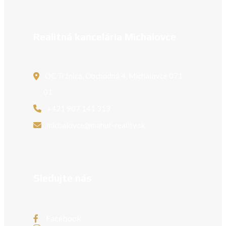
Realitná kancelária Michalovce
OC Tržnica, Obchodná 4, Michalovce 071
01
+421 907 141 313
michalovce@mahut-reality.sk
Sledujte nás
Facebook