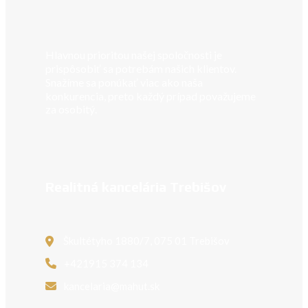
Hlavnou prioritou našej spoločnosti je
prispôsobiť sa potrebám našich klientov.
Snažíme sa ponúkať viac ako naša
konkurencia, preto každý prípad považujeme
za osobitý.
Realitná kancelária Trebišov
Škultétyho 1880/7, 075 01 Trebišov
+421915 374 134
kancelaria@mahut.sk