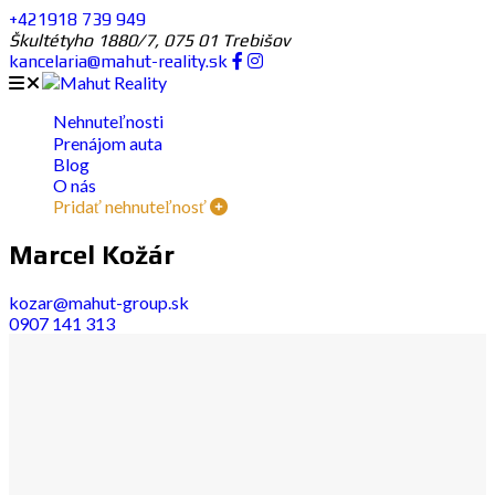
+421918 739 949
Škultétyho 1880/7, 075 01 Trebišov
kancelaria@mahut-reality.sk
Nehnuteľnosti
Prenájom auta
Blog
O nás
Pridať nehnuteľnosť
Marcel Kožár
kozar@mahut-group.sk
0907 141 313