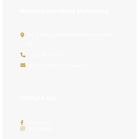
Realitná kancelária Michalovce
OC Tržnica, Obchodná 4, Michalovce 071
01
+421 907 141 313
michalovce@mahut-reality.sk
Sledujte nás
Facebook
Instagram