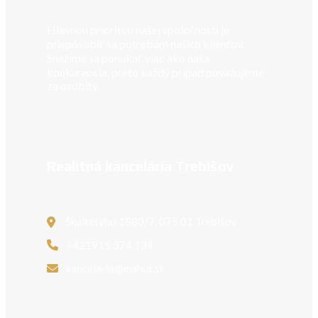
Hlavnou prioritou našej spoločnosti je
prispôsobiť sa potrebám našich klientov.
Snažíme sa ponúkať viac ako naša
konkurencia, preto každý prípad považujeme
za osobitý.
Realitná kancelária Trebišov
Škultétyho 1880/7, 075 01 Trebišov
+421915 374 134
kancelaria@mahut.sk