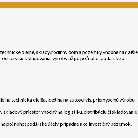
 technické dielne, sklady, rodinný dom a pozemky vhodné na ďalšie
– od servisu, skladovania, výroby až po poľnohospodárske a
ielna technická dielňa, ideálna na autoservis, priemyselnú výrobu
y skladový priestor vhodný na logistiku, distribúciu či skladovanie
 na poľnohospodárske účely, prípadne ako investičný pozemok.