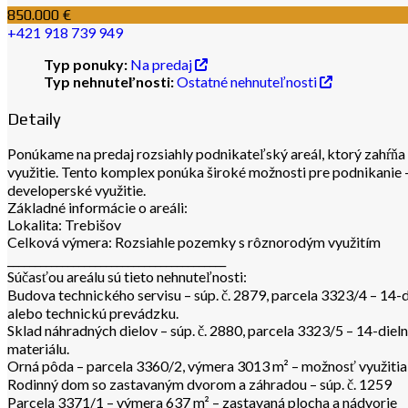
850.000 €
+421 918 739 949
Typ ponuky:
Na predaj
Typ nehnuteľnosti:
Ostatné nehnuteľnosti
Detaily
Ponúkame na predaj rozsiahly podnikateľský areál, ktorý zahŕňa
využitie. Tento komplex ponúka široké možnosti pre podnikanie 
developerské využitie.
Základné informácie o areáli:
Lokalita: Trebišov
Celková výmera: Rozsiahle pozemky s rôznorodým využitím
________________________________________
Súčasťou areálu sú tieto nehnuteľnosti:
Budova technického servisu – súp. č. 2879, parcela 3323/4 – 14-d
alebo technickú prevádzku.
Sklad náhradných dielov – súp. č. 2880, parcela 3323/5 – 14-dieln
materiálu.
Orná pôda – parcela 3360/2, výmera 3013 m² – možnosť využitia
Rodinný dom so zastavaným dvorom a záhradou – súp. č. 1259
Parcela 3371/1 – výmera 637 m² – zastavaná plocha a nádvorie