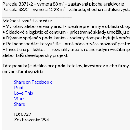
Parcela 3371/2 – výmera 88 m² – zastavaná plocha a nádvorie
Parcela 3372 – výmera 1228 m² – záhrada, vhodná na ďalšiu výst
________________________________________
Možnosti využitia areálu:
• Výrobný alebo servisný areál – ideálne pre firmy v oblasti stro
• Skladové a logistické centrum – priestranné sklady umožňujú d
• Bývanie spojené s podnikaním – rodinný dom poskytuje komfor
• Poľnohospodárske využitie – orná pôda otvára možnosť pestov
• Investičná príležitosť – rozsiahly areál s rôznorodým využitím
alebo ďalší developerský projekt.
Táto ponuka je ideálna pre podnikateľov, investorov alebo firmy
možnosťami využitia.
Share on Facebook
Print
Love This
Viber
Share
ID:
6727
Zozbrazenia:
294