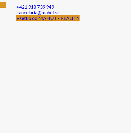
+421 918 739 949
kancelaria@mahut.sk
Všetko od MAHUT - REALITY