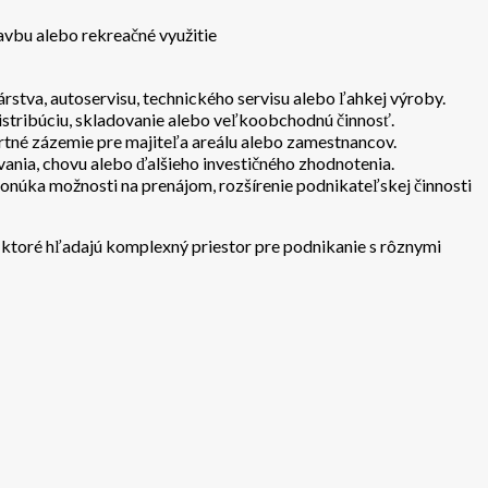
avbu alebo rekreačné využitie
járstva, autoservisu, technického servisu alebo ľahkej výroby.
istribúciu, skladovanie alebo veľkoobchodnú činnosť.
tné zázemie pre majiteľa areálu alebo zamestnancov.
ania, chovu alebo ďalšieho investičného zhodnotenia.
 ponúka možnosti na prenájom, rozšírenie podnikateľskej činnosti
, ktoré hľadajú komplexný priestor pre podnikanie s rôznymi