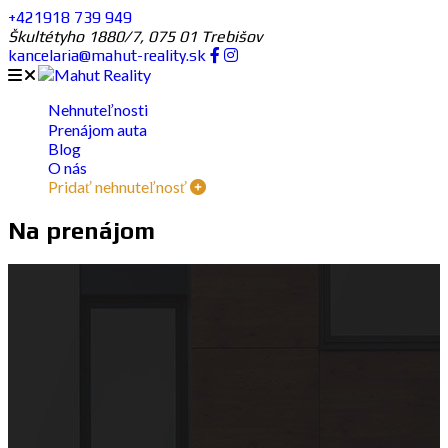
+421918 739 949
Škultétyho 1880/7, 075 01 Trebišov
kancelaria@mahut-reality.sk
Nehnuteľnosti
Prenájom auta
Blog
O nás
Pridať nehnuteľnosť
Na prenájom