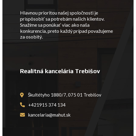
Hlavnou prioritou našej spoločnosti je
prispôsobiť sa potrebám našich klientov.
Snažíme sa ponúkať viac ako naša
konkurencia, preto každý prípad považujeme
za osobitý.
Realitná kancelária Trebišov
Škultétyho 1880/7, 075 01 Trebišov
+421915 374 134
kancelaria@mahut.sk