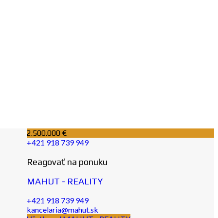
2.500.000 €
+421 918 739 949
Reagovať na ponuku
MAHUT - REALITY
+421 918 739 949
kancelaria@mahut.sk