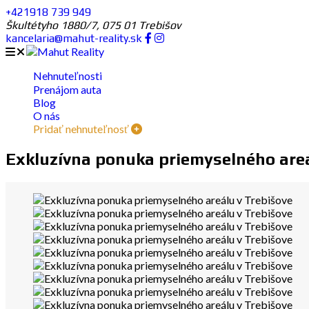
+421918 739 949
Škultétyho 1880/7, 075 01 Trebišov
kancelaria@mahut-reality.sk
Nehnuteľnosti
Prenájom auta
Blog
O nás
Pridať nehnuteľnosť
Exkluzívna ponuka priemyselného areá