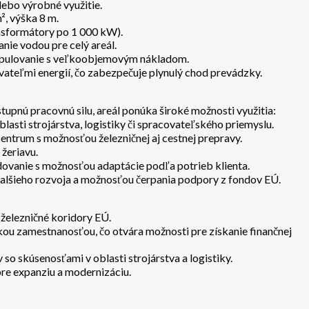
lebo výrobné využitie.
, výška 8 m.
nsformátory po 1 000 kW).
nie vodou pre celý areál.
anipulovanie s veľkoobjemovým nákladom.
ávateľmi energií, čo zabezpečuje plynulý chod prevádzky.
tupnú pracovnú silu, areál ponúka široké možnosti využitia:
lasti strojárstva, logistiky či spracovateľského priemyslu.
centrum s možnosťou železničnej aj cestnej prepravy.
 žeriavu.
ovanie s možnosťou adaptácie podľa potrieb klienta.
alšieho rozvoja a možnosťou čerpania podpory z fondov EÚ.
 železničné koridory EÚ.
zkou zamestnanosťou, čo otvára možnosti pre získanie finančnej
so skúsenosťami v oblasti strojárstva a logistiky.
pre expanziu a modernizáciu.