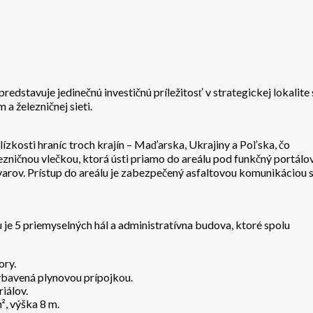
dstavuje jedinečnú investičnú príležitosť v strategickej lokalite 
železničnej sieti.
lízkosti hraníc troch krajín – Maďarska, Ukrajiny a Poľska, čo
ezničnou vlečkou, ktorá ústi priamo do areálu pod funkčný portálo
ovarov. Prístup do areálu je zabezpečený asfaltovou komunikáciou 
 je 5 priemyselných hál a administratívna budova, ktoré spolu
ory.
vybavená plynovou prípojkou.
iálov.
, výška 8 m.