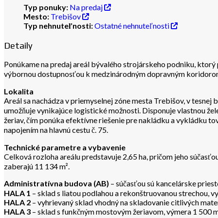
Typ ponuky:
Na predaj
Mesto:
Trebišov
Typ nehnuteľnosti:
Ostatné nehnuteľnosti
Detaily
Ponúkame na predaj areál bývalého strojárskeho podniku, ktorý pre
výbornou dostupnosťou k medzinárodným dopravným koridorom a 
Lokalita
Areál sa nachádza v priemyselnej zóne mesta Trebišov, v tesnej b
umožňuje vynikajúce logistické možnosti. Disponuje vlastnou žel
žeriav, čím ponúka efektívne riešenie pre nakládku a vykládku t
napojením na hlavnú cestu č. 75.
Technické parametre a vybavenie
Celková rozloha areálu predstavuje 2,65 ha, pričom jeho súčasťou
zaberajú 11 134 m².
Administratívna budova (AB)
– súčasťou sú kancelárske priest
HALA 1
– sklad s liatou podlahou a rekonštruovanou strechou, 
HALA 2
– vyhrievaný sklad vhodný na skladovanie citlivých mater
HALA 3
– sklad s funkčným mostovým žeriavom, výmera 1 500 m²