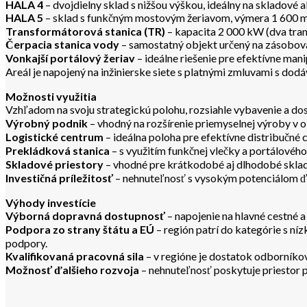
HALA 4
– dvojdielny sklad s nižšou výškou, ideálny na skladové a
HALA 5
– sklad s funkčným mostovým žeriavom, výmera 1 600 m²
Transformátorová stanica (TR)
– kapacita 2 000 kW (dva tra
Čerpacia stanica vody
– samostatný objekt určený na zásobova
Vonkajší portálový žeriav
– ideálne riešenie pre efektívne m
Areál je napojený na inžinierske siete s platnými zmluvami s dod
Možnosti využitia
Vzhľadom na svoju strategickú polohu, rozsiahle vybavenie a dos
Výrobný podnik
– vhodný na rozšírenie priemyselnej výroby v ob
Logistické centrum
– ideálna poloha pre efektívne distribučné 
Prekládková stanica
– s využitím funkčnej vlečky a portálového
Skladové priestory
– vhodné pre krátkodobé aj dlhodobé sklad
Investičná príležitosť
– nehnuteľnosť s vysokým potenciálom ď
Výhody investície
Výborná dopravná dostupnosť
– napojenie na hlavné cestné a
Podpora zo strany štátu a EÚ
– región patrí do kategórie s ní
podpory.
Kvalifikovaná pracovná sila
– v regióne je dostatok odborníkov 
Možnosť ďalšieho rozvoja
– nehnuteľnosť poskytuje priestor 